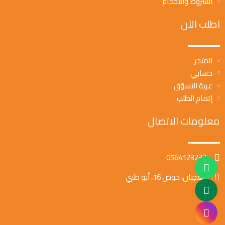
الشروط والأحكام
اطلب الآن
المتجر
حسابي
عربة التسوّق
إتمام الطلب
معلومات الاتصال
0564123232
العجبان، حوض 16، أبو ظبي